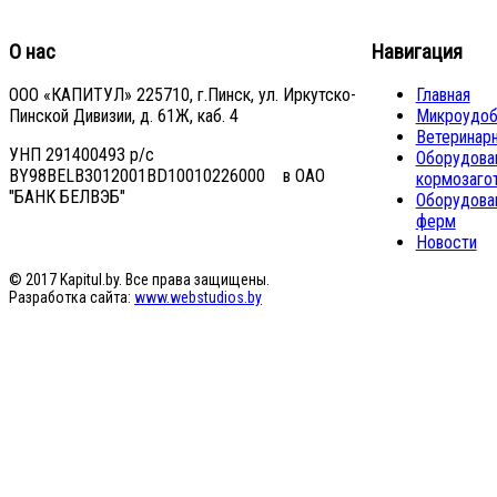
О нас
Навигация
ООО «КАПИТУЛ» 225710, г.Пинск, ул. Иркутско-
Главная
Пинской Дивизии, д. 61Ж, каб. 4
Микроудоб
Ветеринар
УНП 291400493 р/с
Оборудован
BY98BELB3012001BD10010226000 в ОАО
кормозаго
"БАНК БЕЛВЭБ"
Оборудова
ферм
Новости
© 2017 Kapitul.by. Все права защищены.
Разработка сайта:
www.webstudios.by